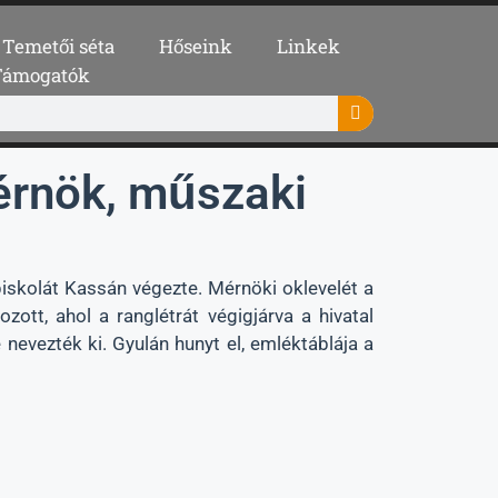
Temetői séta
Hőseink
Linkek
Támogatók
érnök, műszaki
piskolát Kassán végezte. Mérnöki oklevelét a
ott, ahol a ranglétrát végigjárva a hivatal
 nevezték ki. Gyulán hunyt el, emléktáblája a