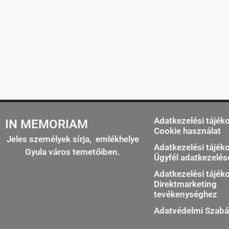
Adatkezelési tájék
IN MEMORIAM
Cookie használat
Jeles személyek sírja, emlékhelye
Adatkezelési tájék
Gyula város temetőiben.
Ügyfél adatkezelé
Adatkezelési tájék
Direktmarketing
tevékenységhez
Adatvédelmi Szabá