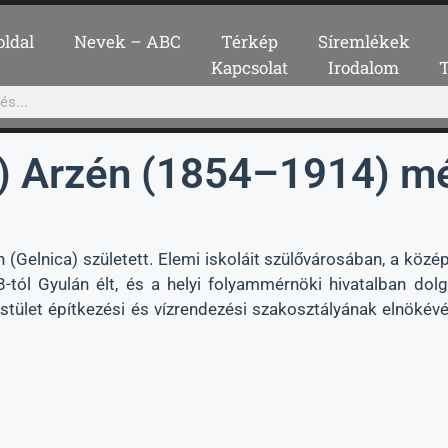
oldal
Nevek – ABC
Térkép
Síremlékek
Kapcsolat
Irodalom
h) Arzén (1854–1914) m
(Gelnica) született. Elemi iskoláit szülővárosában, a közé
tól Gyulán élt, és a helyi folyammérnöki hivatalban dolgoz
estület építkezési és vízrendezési szakosztályának elnökévé