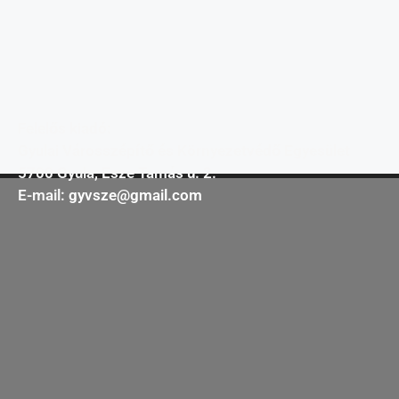
Felelős kiadó:
Gyulai Városszépítő és Környezetvédő Egyesület
5700 Gyula, Esze Tamás u. 2.
E-mail:
gyvsze@gmail.com