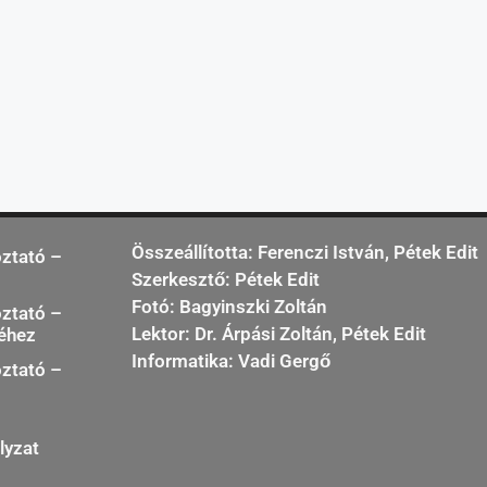
Összeállította: Ferenczi István, Pétek Edit
oztató –
Szerkesztő: Pétek Edit
Fotó: Bagyinszki Zoltán
oztató –
Lektor: Dr. Árpási Zoltán, Pétek Edit
séhez
Informatika: Vadi Gergő
oztató –
lyzat