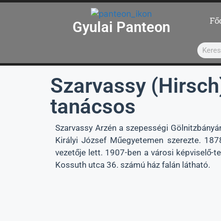
Fő
Gyulai Panteon
Szarvassy (Hirsc
tanácsos
Szarvassy Arzén a szepességi Gölnitzbányán 
Királyi József Műegyetemen szerezte. 1878-
vezetője lett. 1907-ben a városi képviselő-t
Kossuth utca 36. számú ház falán látható.