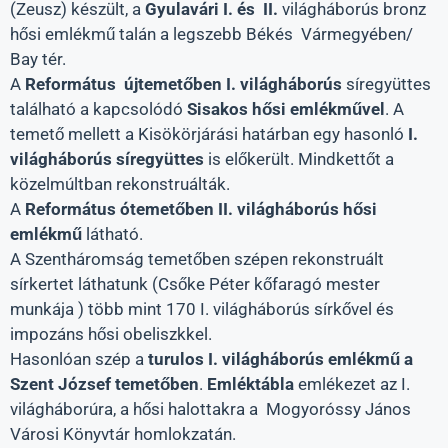
(Zeusz) készült, a
Gyulavári I. és II.
világháborús bronz
hősi emlékmű talán a legszebb Békés Vármegyében/
Bay tér.
A
Református újtemetőben I. világháborús
síregyüttes
található a kapcsolódó
Sisakos
hősi emlékművel
. A
temető mellett a Kisökörjárási határban egy hasonló
I.
világháborús síregyüttes
is előkerült. Mindkettőt a
közelmúltban rekonstruálták.
A
Református ótemetőben
II. világháborús hősi
emlékmű
látható.
A Szentháromság temetőben szépen rekonstruált
sírkertet láthatunk (Csőke Péter kőfaragó mester
munkája ) több mint 170 I. világháborús sírkővel és
impozáns hősi obeliszkkel.
Hasonlóan szép a
turulos I. világháborús emlékmű a
Szent József temetőben
.
Emléktábla
emlékezet az I.
világháborúra, a hősi halottakra a Mogyoróssy János
Városi Könyvtár homlokzatán.