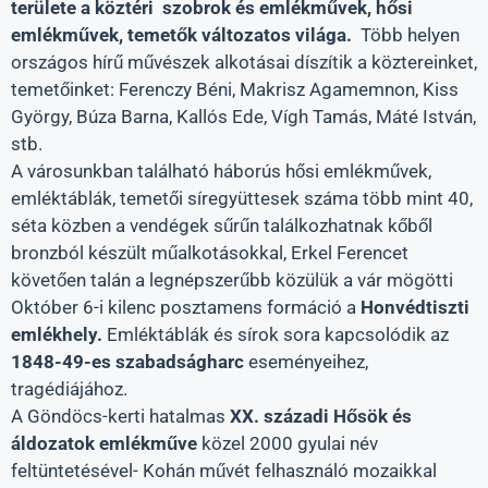
területe a köztéri szobrok és emlékművek, hősi
emlékművek, temetők változatos világa.
Több helyen
országos hírű művészek alkotásai díszítik a köztereinket,
temetőinket: Ferenczy Béni, Makrisz Agamemnon, Kiss
György, Búza Barna, Kallós Ede, Vígh Tamás, Máté István,
stb.
A városunkban található háborús hősi emlékművek,
emléktáblák, temetői síregyüttesek száma több mint 40,
séta közben a vendégek sűrűn találkozhatnak kőből
bronzból készült műalkotásokkal, Erkel Ferencet
követően talán a legnépszerűbb közülük a vár mögötti
Október 6-i kilenc posztamens formáció a
Honvédtiszti
emlékhely.
Emléktáblák és sírok sora kapcsolódik az
1848-49-es szabadságharc
eseményeihez,
tragédiájához.
A Göndöcs-kerti hatalmas
XX. századi Hősök és
áldozatok emlékműve
közel 2000 gyulai név
feltüntetésével- Kohán művét felhasználó mozaikkal