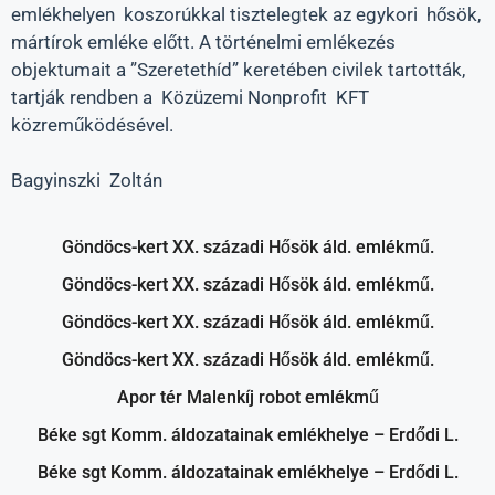
emlékhelyen koszorúkkal tisztelegtek az egykori hősök,
mártírok emléke előtt. A történelmi emlékezés
objektumait a ”Szeretethíd” keretében civilek tartották,
tartják rendben a Közüzemi Nonprofit KFT
közreműködésével.
Bagyinszki Zoltán
Göndöcs-kert XX. századi Hősök áld. emlékmű.
Göndöcs-kert XX. századi Hősök áld. emlékmű.
Göndöcs-kert XX. századi Hősök áld. emlékmű.
Göndöcs-kert XX. századi Hősök áld. emlékmű.
Apor tér Malenkíj robot emlékmű
Béke sgt Komm. áldozatainak emlékhelye – Erdődi L.
Béke sgt Komm. áldozatainak emlékhelye – Erdődi L.