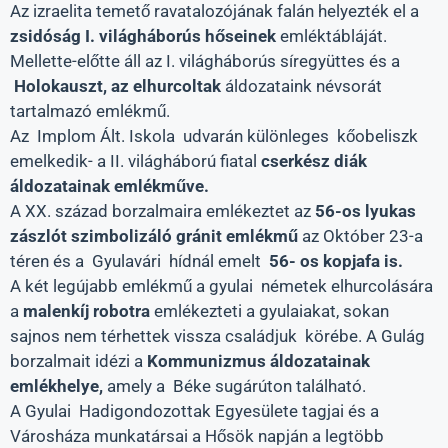
Az izraelita temető ravatalozójának falán helyezték el a
zsidóság
I. világháborús hőseinek
emléktábláját.
Mellette-előtte áll az I. világháborús síregyüttes és a
Holokauszt, az elhurcoltak
áldozataink névsorát
tartalmazó emlékmű.
Az Implom Ált. Iskola udvarán különleges kőobeliszk
emelkedik- a II. világháború fiatal
cserkész diák
áldozatainak emlékműve.
A XX. század borzalmaira emlékeztet az
56-os lyukas
zászlót szimbolizáló gránit emlékmű
az Október 23-a
téren és a Gyulavári hídnál emelt
56- os kopjafa is.
A két legújabb emlékmű a gyulai németek elhurcolására
a
malenkíj robotra
emlékezteti a gyulaiakat, sokan
sajnos nem térhettek vissza családjuk körébe. A Gulág
borzalmait idézi a
Kommunizmus áldozatainak
emlékhelye,
amely a Béke sugárúton található.
A Gyulai Hadigondozottak Egyesülete tagjai és a
Városháza munkatársai a Hősök napján a legtöbb