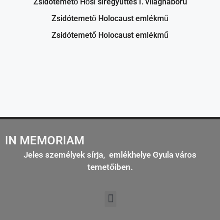
Zsidótemető Hősi síregyüttes I. világháború
Zsidótemető Holocaust emlékmű
Zsidótemető Holocaust emlékmű
IN MEMORIAM
Jeles személyek sírja, emlékhelye Gyula város
temetőiben.