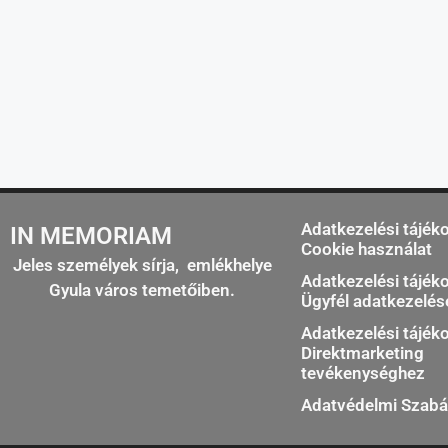
Adatkezelési tájék
IN MEMORIAM
Cookie használat
Jeles személyek sírja, emlékhelye
Adatkezelési tájék
Gyula város temetőiben.
Ügyfél adatkezelé
Adatkezelési tájék
Direktmarketing
tevékenységhez
Adatvédelmi Szabá