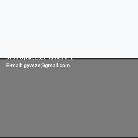
Felelős kiadó:
Gyulai Városszépítő és Környezetvédő Egyesület
5700 Gyula, Esze Tamás u. 2.
E-mail:
gyvsze@gmail.com