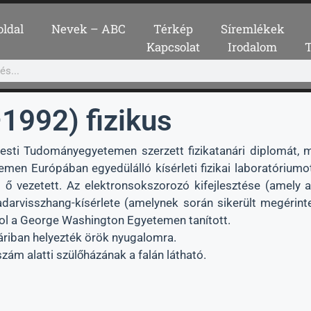
oldal
Nevek – ABC
Térkép
Síremlékek
Kapcsolat
Irodalom
1992) fizikus
pesti Tudományegyetemen szerzett fizikatanári diplomát, 
emen Európában egyedülálló kísérleti fizikai laboratórium
et ő vezetett. Az elektronsokszorozó kifejlesztése (amel
arvisszhang-kísérlete (amelynek során sikerült megérinte
hol a George Washington Egyetemen tanított.
áriban helyezték örök nyugalomra.
szám alatti szülőházának a falán látható.