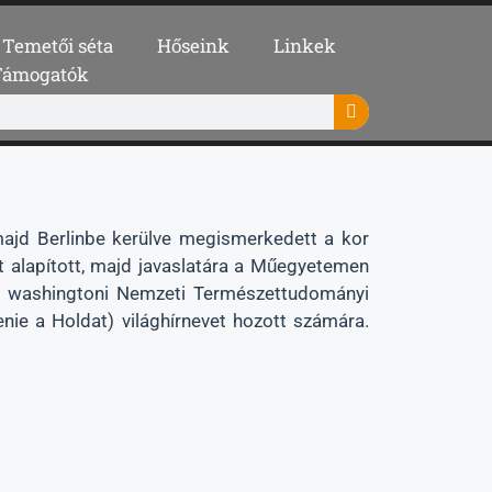
Temetői séta
Hőseink
Linkek
Támogatók
majd Berlinbe kerülve megismerkedett a kor
ot alapított, majd javaslatára a Műegyetemen
y a washingtoni Nemzeti Természettudományi
nie a Holdat) világhírnevet hozott számára.