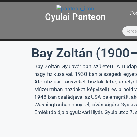
Fő
Gyulai Panteon
Bay Zoltán (1900–
Bay Zoltán Gyulaváriban született. A Buda
nagy fizikusaival. 1930-ban a szegedi egyet
Atomfizikai Tanszéket hoztak létre, amely
Múzeumban hazánkat képviseli) és a holdrad
1948-ban családjával az USA-ba emigrált, a
Washingtonban hunyt el, kívánságára Gyulav
Emléktáblája a gyulavári Illyés Gyula utca 7. 