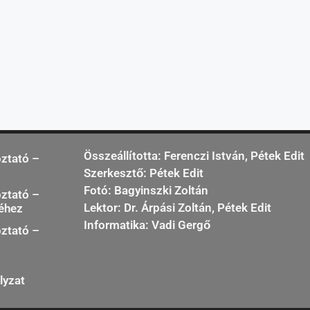
Összeállította: Ferenczi István, Pétek Edit
oztató –
Szerkesztő: Pétek Edit
Fotó: Bagyinszki Zoltán
oztató –
Lektor: Dr. Árpási Zoltán, Pétek Edit
séhez
Informatika: Vadi Gergő
oztató –
lyzat