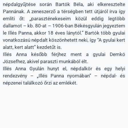
népdalgyűjtése során Bartók Béla, aki elkeresztelte
Pannának. A zeneszerző a térségben tett útjáról írva így
említi őt: „paraszténekeseim közül eddig legtöbb
dallamot – kb. 80-at – 1906-ban Békésgyulán jegyeztem
le Illés Panna, akkor 18 éves lánytól.” Bartók több gyulai
vonatkozású népdalt köszönhetett neki, így “A gyulai kert
alatt, kert alatt” kezdetűt is.
Illés Anna később férjhez ment a gyulai Demkó
Józsefhez, akivel paraszti munkából élt.
Illés Anna Gyulán hunyt el, népdalkör és egy helyi
rendezvény – „Illés Panna nyomában” – népdal- és
népzenei találkozó őrzi az emlékét.