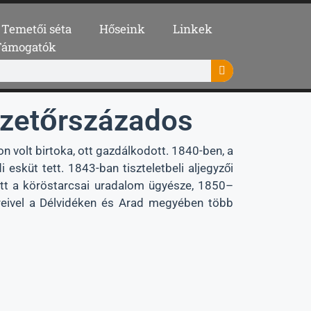
Temetői séta
Hőseink
Linkek
Támogatók
zetőrszázados
volt birtoka, ott gazdálkodott. 1840-ben, a
 esküt tett. 1843-ban tiszteletbeli aljegyzői
ött a köröstarcsai uradalom ügyésze, 1850–
reivel a Délvidéken és Arad megyében több