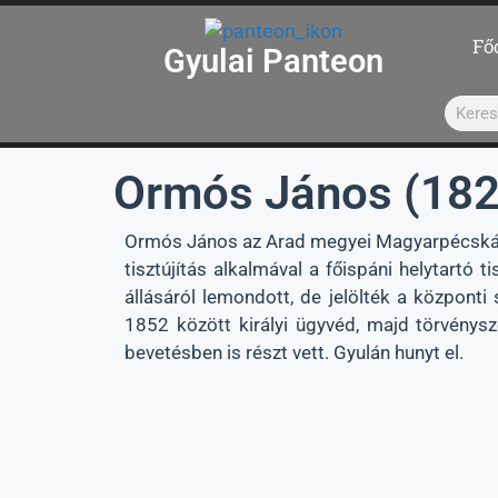
Fő
Gyulai Panteon
Ormós János (182
Ormós János az Arad megyei Magyarpécskán (
tisztújítás alkalmával a főispáni helytartó t
állásáról lemondott, de jelölték a központ
1852 között királyi ügyvéd, majd törvény
bevetésben is részt vett. Gyulán hunyt el.