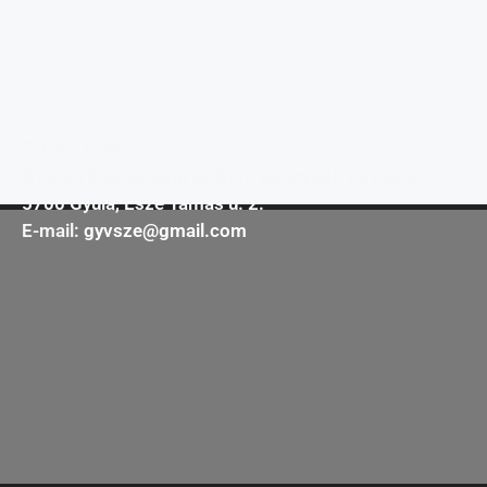
Felelős kiadó:
Gyulai Városszépítő és Környezetvédő Egyesület
5700 Gyula, Esze Tamás u. 2.
E-mail:
gyvsze@gmail.com