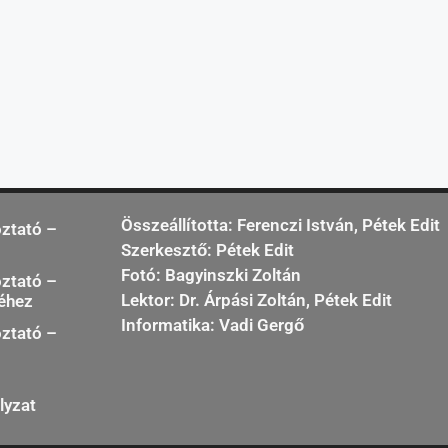
Összeállította: Ferenczi István, Pétek Edit
oztató –
Szerkesztő: Pétek Edit
Fotó: Bagyinszki Zoltán
oztató –
Lektor: Dr. Árpási Zoltán, Pétek Edit
séhez
Informatika: Vadi Gergő
oztató –
lyzat