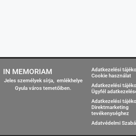
Adatkezelési tájék
IN MEMORIAM
Cookie használat
Jeles személyek sírja, emlékhelye
Adatkezelési tájék
Gyula város temetőiben.
Ügyfél adatkezelé
Adatkezelési tájék
Direktmarketing
tevékenységhez
Adatvédelmi Szabá