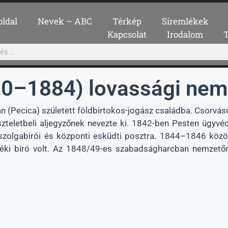
oldal
Nevek – ABC
Térkép
Síremlékek
Kapcsolat
Irodalom
0–1884) lovassági nem
Pecica) született földbirtokos-jogász családba. Csorváson 
iszteletbeli aljegyzőnek nevezte ki. 1842-ben Pesten ügyvédi
i szolgabírói és központi esküdti posztra. 1844–1846 köz
széki bíró volt. Az 1848/49-es szabadságharcban nemzető