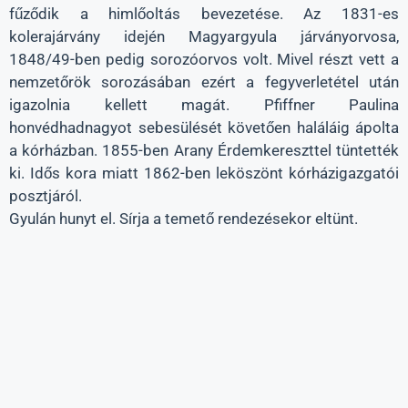
fűződik a himlőoltás bevezetése. Az 1831-es
kolerajárvány idején Magyargyula járványorvosa,
1848/49-ben pedig sorozóorvos volt. Mivel részt vett a
nemzetőrök sorozásában ezért a fegyverletétel után
igazolnia kellett magát. Pfiffner Paulina
honvédhadnagyot sebesülését követően haláláig ápolta
a kórházban. 1855-ben Arany Érdemkereszttel tüntették
ki. Idős kora miatt 1862-ben leköszönt kórházigazgatói
posztjáról.
Gyulán hunyt el. Sírja a temető rendezésekor eltünt.