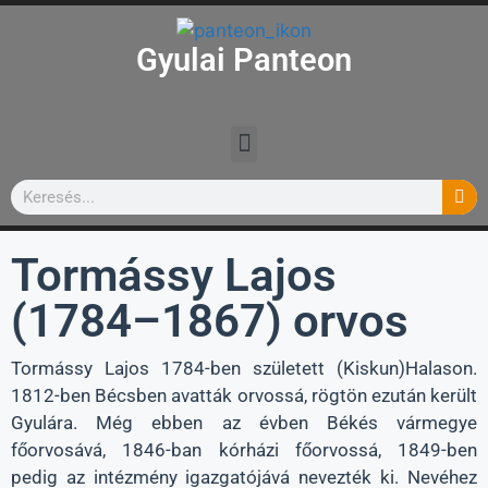
Gyulai Panteon
Tormássy Lajos
(1784–1867) orvos
Tormássy Lajos 1784-ben született (Kiskun)Halason.
1812-ben Bécsben avatták orvossá, rögtön ezután került
Gyulára. Még ebben az évben Békés vármegye
főorvosává, 1846-ban kórházi főorvossá, 1849-ben
pedig az intézmény igazgatójává nevezték ki. Nevéhez